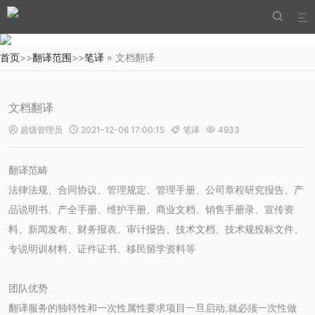


笔译
首页
>>
翻译范围
>>
笔译
» 文档翻译
文档翻译
超级管理员
2021-12-06 17:00:15
笔译
4933




翻译范畴
法律法规、合同协议、管理规定、管理手册、公司章程研究报告、产
品说明书、产全手册、维护手册、商业文档、销售手册录、宣传资
料、新闻发布、财务报表、审计报告、技术文档、技术规投标文件、
专说明训材料、证件证书、移民留学资料等
团队优势
翻译服务的独特性和一次性属性要求项目一旦启动,就必须一次性做