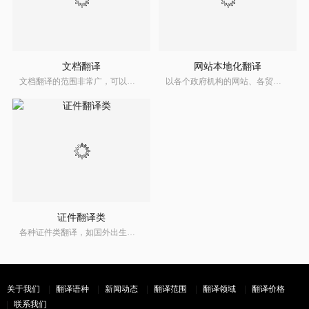
文档翻译
网站本地化翻译
文档翻译的范围非常广，可以说是除了笔译范畴内的证件翻译外的所有翻译的总称。大连信雅达翻译公司是老牌的大连翻译公司，在证件翻译的框架内，提供各个领域的翻译服务。
以各个政府机构的网站、各贸易公司网站、各需要对外形象展示的企事业单位网站、各门户网站等为对象，进行多语种的整体网站翻译。
证件翻译类
各种证件类翻译，如国外出生证明翻译，国外驾照翻译，护照翻译等都在证件翻译类的范畴内。
关于我们
翻译语种
新闻动态
翻译范围
翻译领域
翻译价格
联系我们