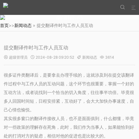


新闻动态
首页
>>
新闻动态
» 提交翻译件时与工作人员互动
提交翻译件时与工作人员互动
超级管理员
2024-08-28 09:20:52
新闻动态
3614




很多证件类翻译后，是要拿去办理手续的，这就涉及到在提交该翻译
件过程中与工作人员的互动问题，这个环节也很重要，掌握一个好的
互动方法，或者说找到一个恰当的切入角度，往往事半功倍。毕竟很
多人回国时间短，日程安排紧，互动好了，会大大加快办事速度，自
己心情也愉悦。
其实很多窗口的翻译件接收人员，也不是面面俱到，什么都懂，毕竟
对一些政策的理解存在死角，此时，我们作为当事人，如果能恰到好
处的打消对方的疑虑，相信对他的促进也是比较大的。