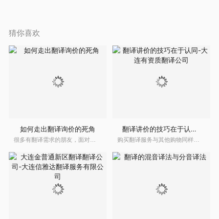
猜你喜欢
如何走出翻译询价的死角
翻译讲价的技巧在于认同-大连有资质翻译公司
很多有翻译需求的朋友，面对经常合作的翻译公司的报价时，没能走出翻译询价的死角，结果造成非常被动，不但没有拿到更低的价格，反而因为自己的操作，失去了长期合作建立起来的信任，失去了特权而不自知。 从翻译公司的角度来看，新老客户通常都是微信向翻译公司询价，然后付款成交。但是，因为目前的翻译价格内卷到极
购买翻译服务与其他购物同样，都有一个环节绕不开 ，那就是讲价，但是讲价也是有技巧的，有的人就可以低价成交，有的人会被整条街排斥。比如，在翻译日本出生证明过程中，标准的文件包括出生届，出生证明书，与海牙认证。这三份资料表现形式不一，有的单独列出一个张纸张叫出生届记载事项证明。但无论如何，大连翻译公