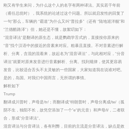
刚又有学生来问，为什么这个人的名字有两种译法。其实若干年前
（甫任总统时），我系统的论述过这个问题。所以就启发性的回复了
一句“那么，车辆的 “霸道”为什么又叫“普拉多”（还有 “陆地巡洋舰”和
“兰德酷路泽”）但，她还是不懂，故絮叨如下：
“混音译法”是翻译的原生态，就是鹦鹉学舌式的，直接按你原来的
“音”找个汉语中的接近的音素来对应。粗暴且直接。不对音素进行解
析、分离，含混的混着来，故起名为“混音译法”，与此相对应，“分音
译法”就要对原来发音进行音素解析、分离。找到规律，使其更容易
发音，比较适合舌头不太灵敏的一些国家，大家知道我在说谁对吧。
是的，岛国。对我们中国而言，无所谓的事情。
解析如下
Trump
翻译成川普时，声母是/tr/；而翻译成“特朗普时，声母分离成/te/（孤
阴不生，独阳不长，故凭空添加了一个”e“的元音）和声母/l/，二者联
合，形成”分音译法“。
混音译法与分音译法，各有利弊，目前的主流是分音译法，缺点是效