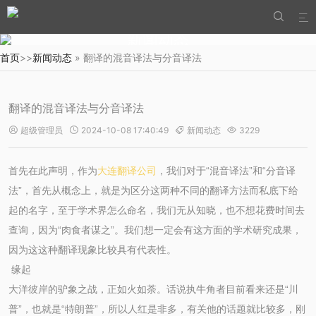


新闻动态
首页
>>
新闻动态
» 翻译的混音译法与分音译法
翻译的混音译法与分音译法
超级管理员
2024-10-08 17:40:49
新闻动态
3229




首先在此声明，作为
大连翻译公司
，我们对于“混音译法”和“分音译
法”，首先从概念上，就是为区分这两种不同的翻译方法而私底下给
起的名字，至于学术界怎么命名，我们无从知晓，也不想花费时间去
查询，因为“肉食者谋之”。我们想一定会有这方面的学术研究成果，
因为这这种翻译现象比较具有代表性。
缘起
大洋彼岸的驴象之战，正如火如荼。话说执牛角者目前看来还是“川
普”，也就是“特朗普”，所以人红是非多，有关他的话题就比较多，刚