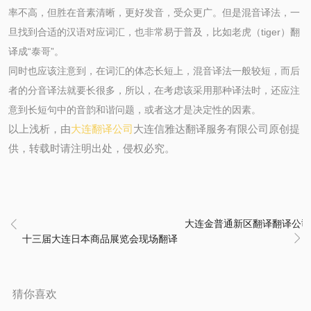
率不高，但胜在音素清晰，更好发音，受众更广。但是混音译法，一
旦找到合适的汉语对应词汇，也非常易于普及，比如老虎（tiger）翻
译成“泰哥”。
同时也应该注意到，在词汇的体态长短上，混音译法一般较短，而后
者的分音译法就要长很多，所以，在考虑该采用那种译法时，还应注
意到长短句中的音韵和谐问题，或者这才是决定性的因素。
以上浅析，由
大连翻译公司
大连信雅达翻译服务有限公司原创提
供，转载时请注明出处，侵权必究。
大连金普通新区翻译翻译公司

十三届大连日本商品展览会现场翻译

猜你喜欢